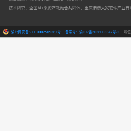
技术研究：全国AI+采资产教融合共同体、重庆港澳大家软件产业有
渝公网安备50019002505361号
备案号：渝ICP备2026003347号-2
增值