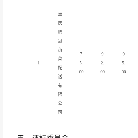
重
庆
鹏
冠
蔬
7
9
9
菜
1
5.
2.
5.
配
00
00
00
送
有
限
公
司