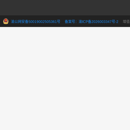
渝公网安备50019002505361号
备案号：渝ICP备2026003347号-2
增值