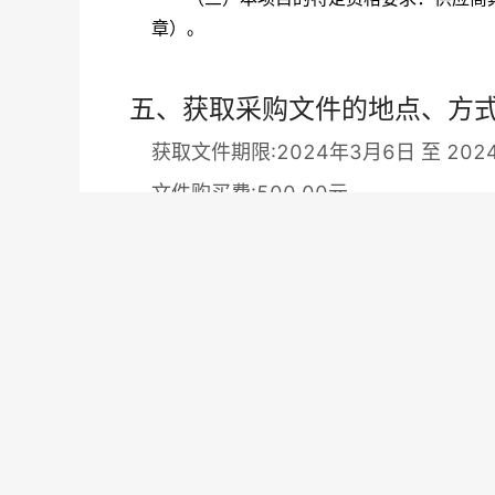
章）。
五、获取采购文件的地点、方
获取文件期限:2024年3月6日 至 202
文件购买费:500.00元
获取文件地点：“行采家”平台（https://w
方式或事项：
（一）供应商应通过“行采家”平台（
htt
（二）凡有意参加投标的供应商，请在
下载或领取与否，均视为已知晓所有招标内
（三）招标公告期限：自采购公告发布
（四）招标文件发售期限：