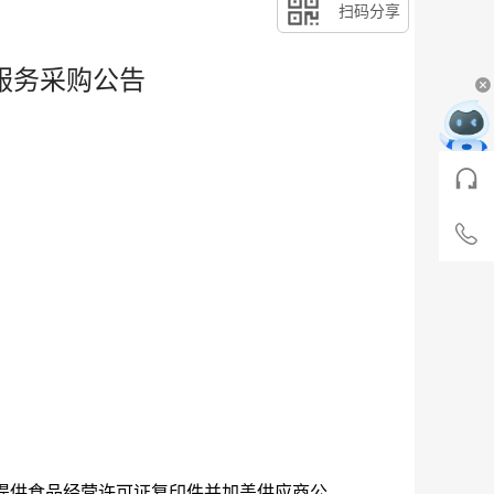
扫码分享
送服务采购公告
咨询智能客服
全天候服务，智能解
客服热线
扫码进入小程序咨询
工作日
随时随地、即时咨询
023-60368
节假日
191329871
提供食品经营许可证复印件并加盖供应商公