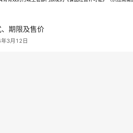
式、期限及售价
4年3月12日
ww.gec123.com）
ps://www.gec123.com
）进行注册，成为行采家平台供应商方能参
“行采家”上下载或到采购代理机构处领取本项目招标文件以及澄
容。
之日起五个工作日。