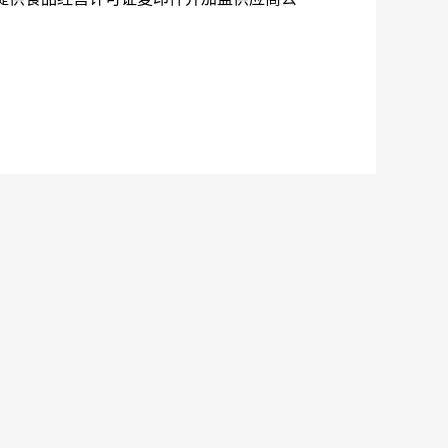
与采购活动。
清等开标前公布的所有项目资料，无论供应商