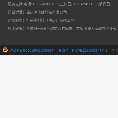
服务支持
电话: 023-60368180 (工作日)
19132987183 (节假日)
建设运营：重庆渝小蜂科技有限公司
运营服务：行采家科技（重庆）有限公司
技术研究：全国AI+采资产教融合共同体、重庆港澳大家软件产业有
渝公网安备50019002505361号
备案号：渝ICP备2026003347号-2
增值